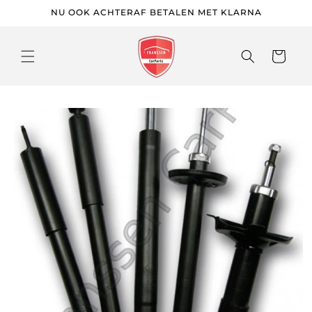
Meteen
NU OOK ACHTERAF BETALEN MET KLARNA
naar de
content
Winkelwage
 direct naar
roductinformatie