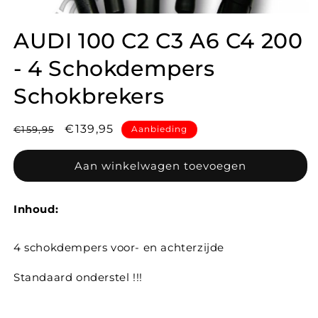
AUDI 100 C2 C3 A6 C4 200
- 4 Schokdempers
Schokbrekers
Normale
Aanbiedingsprijs
€139,95
€159,95
Aanbieding
prijs
Aan winkelwagen toevoegen
Inhoud:
4 schokdempers voor- en achterzijde
Standaard onderstel !!!