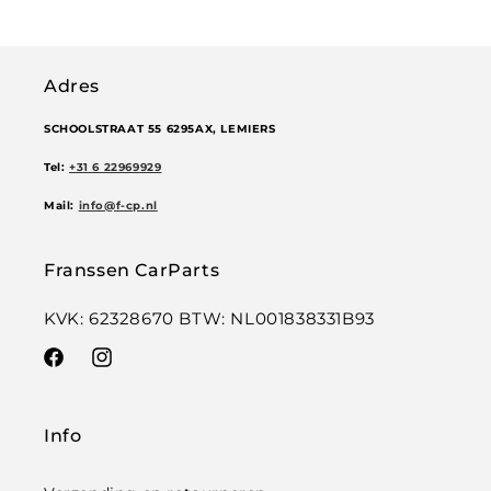
Adres
SCHOOLSTRAAT 55 6295AX, LEMIERS
Tel:
+31 6 22969929
Mail:
info@f-cp.nl
Franssen CarParts
KVK: 62328670 BTW: NL001838331B93
Facebook
Instagram
Info