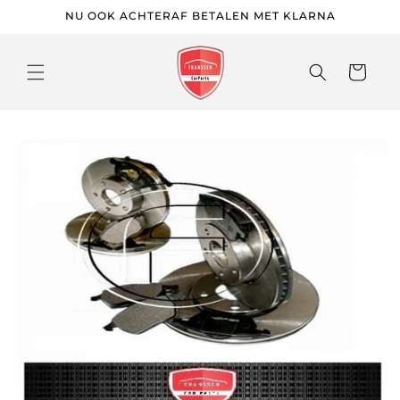
Meteen
NU OOK ACHTERAF BETALEN MET KLARNA
naar de
content
Winkelwage
 direct naar
roductinformatie