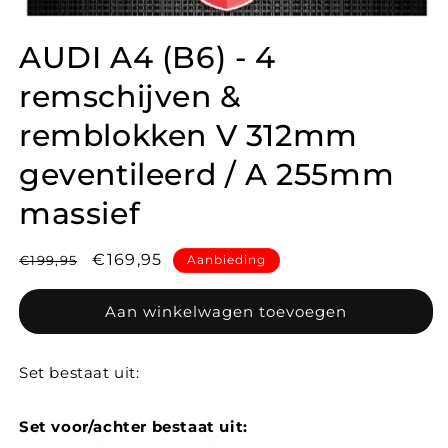
AUDI A4 (B6) - 4
remschijven &
remblokken V 312mm
geventileerd / A 255mm
massief
Normale
Aanbiedingsprijs
€169,95
€199,95
Aanbieding
prijs
Aan winkelwagen toevoegen
Set bestaat uit:
Set voor/achter bestaat uit: