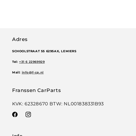
Adres
SCHOOLSTRAAT 55 6295AX, LEMIERS
Tel:
+31 6 22969929
Mail:
info@f-cp.nl
Franssen CarParts
KVK: 62328670 BTW: NL001838331B93
Facebook
Instagram