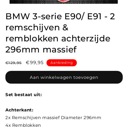
BMW 3-serie E90/ E91 - 2
remschijven &
remblokken achterzijde
296mm massief
Normale
Aanbiedingsprijs
€99,95
€129,95
Aanbieding
prijs
Aan winkelwagen toevoegen
Set bestaat uit:
Achterkant:
2x Remschijven massief Diameter 296mm
4x Remblokken