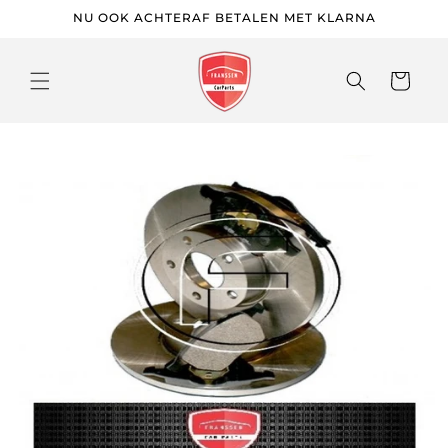
Meteen
NU OOK ACHTERAF BETALEN MET KLARNA
naar de
content
Winkelwage
 direct naar
roductinformatie