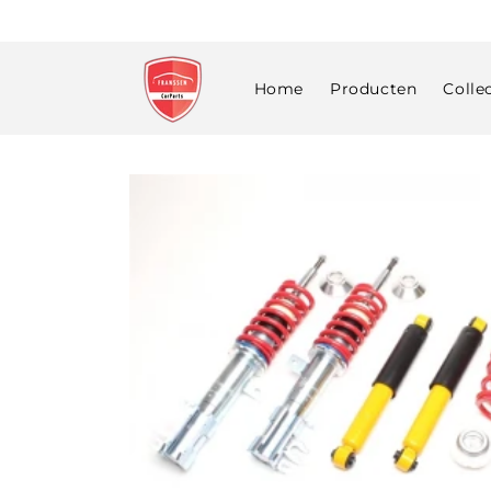
Meteen
naar de
content
Home
Producten
Colle
Ga direct naar
productinformatie