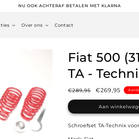
NU OOK ACHTERAF BETALEN MET KLARNA
cties
Over ons
Contact
Fiat 500 (3
TA - Tech
Normale
Aanbiedingsp
€269,95
€289,95
Aanb
prijs
Aan winkelwag
Schroefset TA-Technix voor