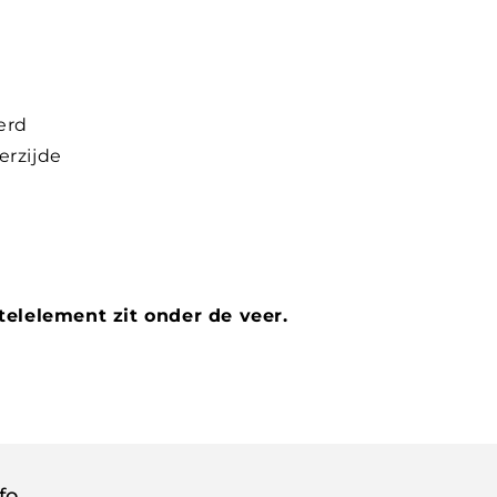
erd
erzijde
stelelement zit onder de veer.
fo