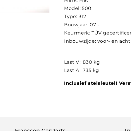
Merk: Fiat
Model: 500
Type: 312
Bouwjaar: 07 -
Keurmerk: TÜV gecertifice
Inbouwzijde: voor- en acht
Last V : 830 kg
Last A : 735 kg
Inclusief stelsleutel! Ver
Franssen CarParts
In