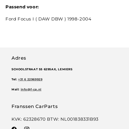
Passend voor:
Ford Focus I ( DAW DBW ) 1998-2004
Adres
SCHOOLSTRAAT 55 6295AX, LEMIERS
Tel:
+31 6 22969929
Mail:
info@f-cp.nl
Franssen CarParts
KVK: 62328670 BTW: NL001838331B93