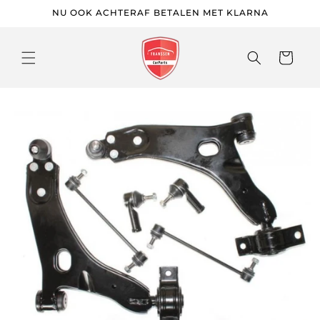
Meteen
NU OOK ACHTERAF BETALEN MET KLARNA
naar de
content
Winkelwage
 direct naar
roductinformatie