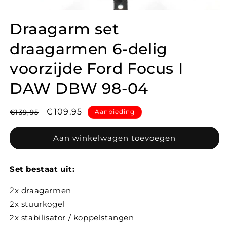
Draagarm set
draagarmen 6-delig
voorzijde Ford Focus I
DAW DBW 98-04
Normale
Aanbiedingsprijs
€109,95
€139,95
Aanbieding
prijs
Aan winkelwagen toevoegen
Set bestaat uit:
2x draagarmen
2x stuurkogel
2x stabilisator / koppelstangen