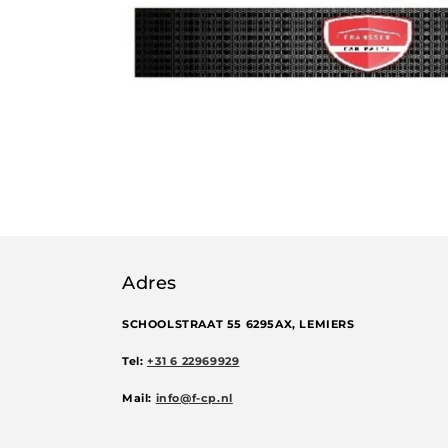
Adres
SCHOOLSTRAAT 55 6295AX, LEMIERS
Tel:
+31 6 22969929
Mail:
info@f-cp.nl