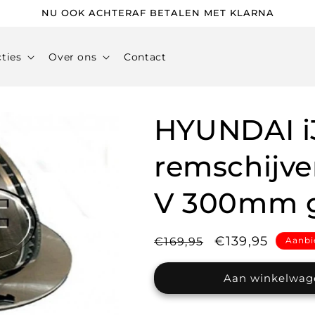
NU OOK ACHTERAF BETALEN MET KLARNA
cties
Over ons
Contact
HYUNDAI i3
remschijv
V 300mm g
Normale
Aanbiedingspr
€139,95
€169,95
Aanbi
prijs
Aan winkelwag