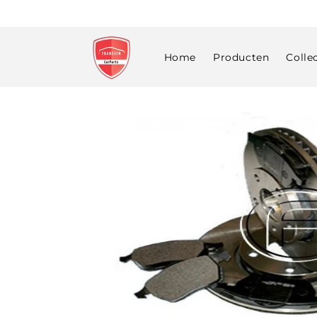
Meteen
naar de
content
Home
Producten
Colle
Ga direct naar
productinformatie