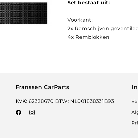
Set bestaat uit:
Voorkant:
2x Remschijven geventile
4x Remblokken
Franssen CarParts
In
KVK: 62328670 BTW: NL001838331B93
Ve
Al
Facebook
Instagram
Pr