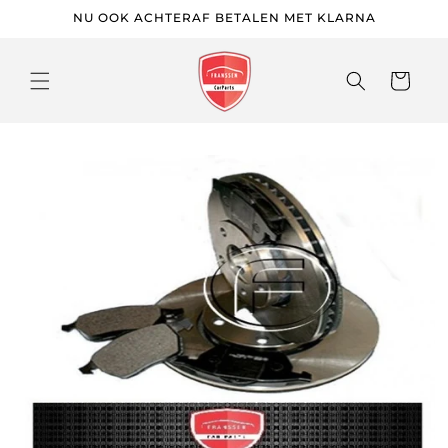
Meteen
NU OOK ACHTERAF BETALEN MET KLARNA
naar de
content
Winkelwage
 direct naar
roductinformatie