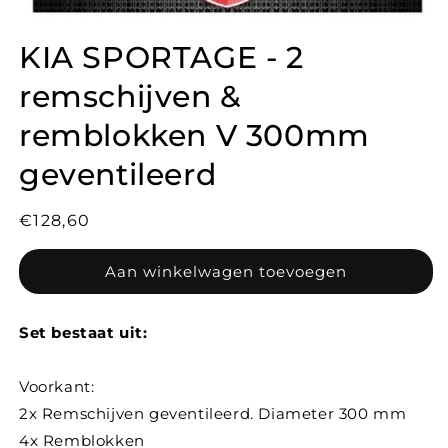
KIA SPORTAGE - 2
remschijven &
remblokken V 300mm
geventileerd
Normale
€128,60
prijs
Aan winkelwagen toevoegen
Set bestaat uit:
Voorkant:
2x Remschijven geventileerd. Diameter 300 mm
4x Remblokken