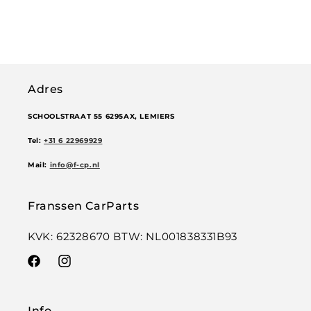
Adres
SCHOOLSTRAAT 55 6295AX, LEMIERS
Tel:
+31 6 22969929
Mail:
info@f-cp.nl
Franssen CarParts
KVK: 62328670 BTW: NL001838331B93
Facebook
Instagram
Info