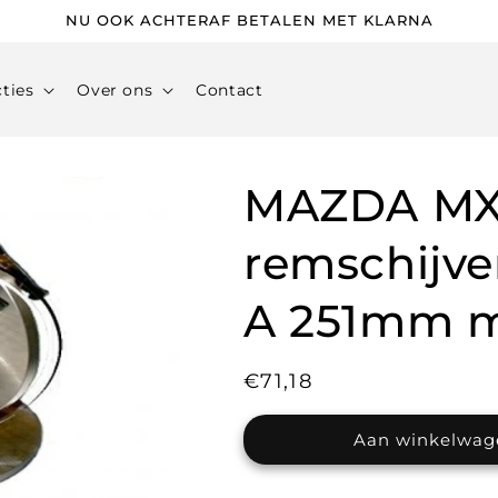
NU OOK ACHTERAF BETALEN MET KLARNA
cties
Over ons
Contact
MAZDA MX3
remschijv
A 251mm m
Normale
€71,18
prijs
Aan winkelwag