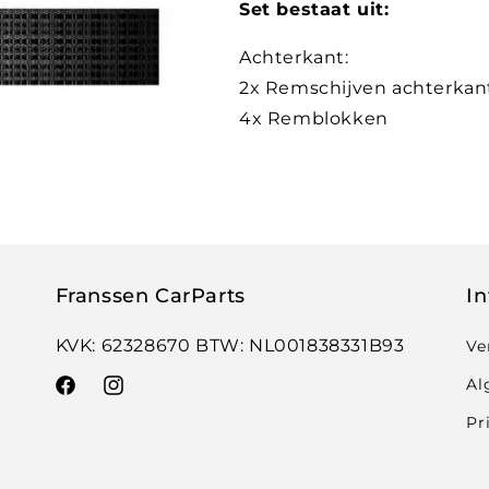
Set bestaat uit:
Achterkant:
2x Remschijven achterkan
4x Remblokken
Franssen CarParts
In
KVK: 62328670 BTW: NL001838331B93
Ve
Al
Facebook
Instagram
Pr