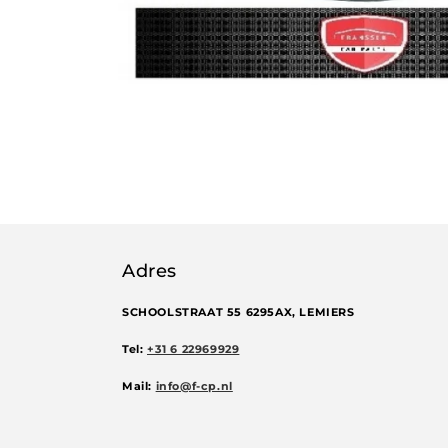
Adres
SCHOOLSTRAAT 55 6295AX, LEMIERS
Tel:
+31 6 22969929
Mail:
info@f-cp.nl