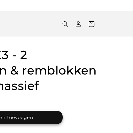
Inloggen
Winkelwagen
 - 2
en & remblokken
assief
en toevoegen