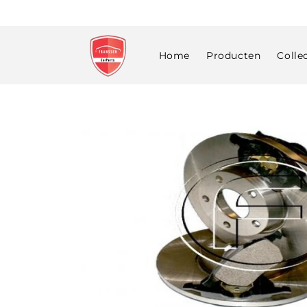
Meteen
naar de
content
Home
Producten
Colle
Ga direct naar
productinformatie