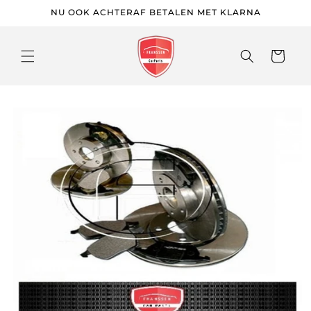
Meteen
NU OOK ACHTERAF BETALEN MET KLARNA
naar de
content
Winkelwage
 direct naar
roductinformatie