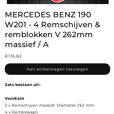
MERCEDES BENZ 190
W201 - 4 Remschijven &
remblokken V 262mm
massief / A
Normale
€116,62
prijs
Aan winkelwagen toevoegen
Sets bestaan uit:
Voorkant
2 x Remschijven massief. Diameter 262 mm.
4 x Remblokken