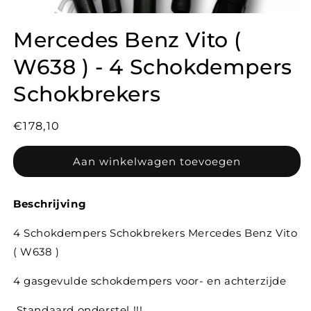
Mercedes Benz Vito (
W638 ) - 4 Schokdempers
Schokbrekers
Normale
€178,10
prijs
Aan winkelwagen toevoegen
Beschrijving
4 Schokdempers Schokbrekers Mercedes Benz Vito
( W638 )
4 gasgevulde schokdempers voor- en achterzijde
Standaard onderstel !!!