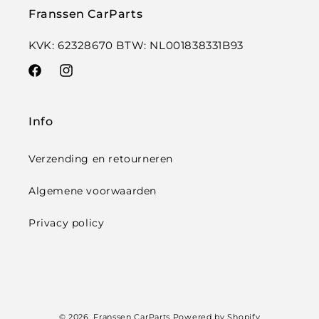
Franssen CarParts
KVK: 62328670 BTW: NL001838331B93
Facebook
Instagram
Info
Verzending en retourneren
Algemene voorwaarden
Privacy policy
Betaalmethoden
© 2026,
Franssen CarParts
Powered by Shopify