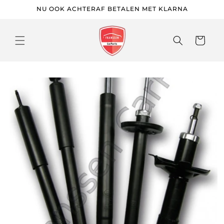
Meteen
NU OOK ACHTERAF BETALEN MET KLARNA
naar de
content
Winkelwage
 direct naar
roductinformatie