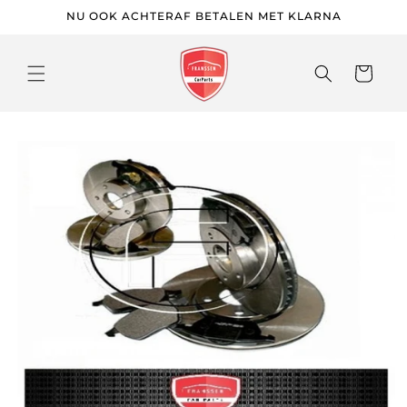
Meteen
NU OOK ACHTERAF BETALEN MET KLARNA
naar de
content
Winkelwage
 direct naar
roductinformatie