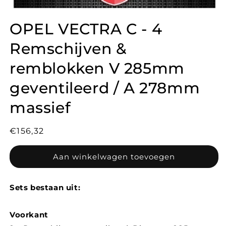
OPEL VECTRA C - 4
Remschijven &
remblokken V 285mm
geventileerd / A 278mm
massief
Normale
€156,32
prijs
Aan winkelwagen toevoegen
Sets bestaan uit:
Voorkant