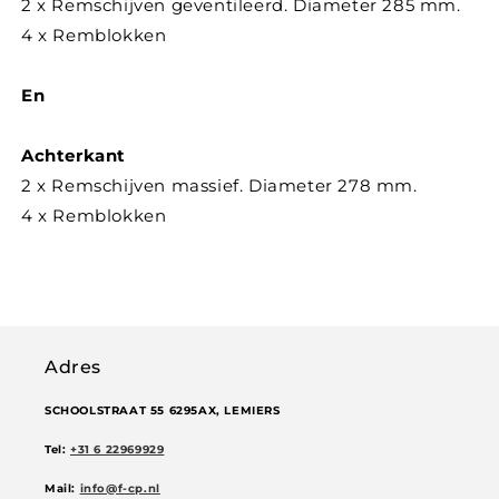
2 x Remschijven geventileerd. Diameter 285 mm.
4 x Remblokken
En
Achterkant
2 x Remschijven massief. Diameter 278 mm.
4 x Remblokken
Adres
SCHOOLSTRAAT 55 6295AX, LEMIERS
Tel:
+31 6 22969929
Mail:
info@f-cp.nl