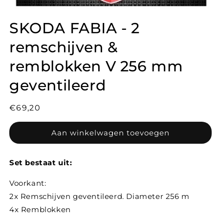
SKODA FABIA - 2
remschijven &
remblokken V 256 mm
geventileerd
Normale
€69,20
prijs
Aan winkelwagen toevoegen
Set bestaat uit:
Voorkant:
2x Remschijven geventileerd. Diameter 256 m
4x Remblokken