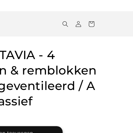
Inloggen
Winkelwagen
AVIA - 4
en & remblokken
eventileerd / A
ssief
en toevoegen