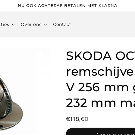
NU OOK ACHTERAF BETALEN MET KLARNA
cties
Over ons
Contact
SKODA OCT
remschijv
V 256 mm g
232 mm ma
Normale
€118,60
prijs
Aan winkelwag