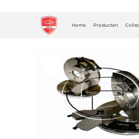
Meteen
naar de
content
Home
Producten
Colle
Ga direct naar
productinformatie