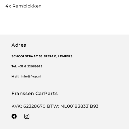
4x Remblokken
Adres
SCHOOLSTRAAT 55 6295AX, LEMIERS
Tel:
+31 6 22969929
Mail:
info@f-cp.nl
Franssen CarParts
KVK: 62328670 BTW: NL001838331B93
Facebook
Instagram