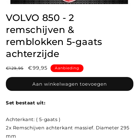
VOLVO 850 - 2
remschijven &
remblokken 5-gaats
achterzijde
Normale
Aanbiedingsprijs
€99,95
€129,95
Aanbieding
prijs
Aan winkelwagen toevoegen
Set bestaat uit:
Achterkant: ( 5-gaats )
2x Remschijven achterkant massief. Diameter 295
mm