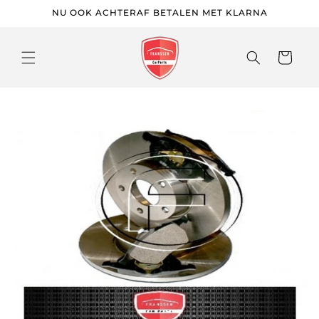
Meteen
NU OOK ACHTERAF BETALEN MET KLARNA
naar de
content
Winkelwage
 direct naar
roductinformatie