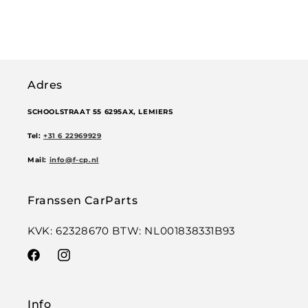
Adres
SCHOOLSTRAAT 55 6295AX, LEMIERS
Tel:
+31 6 22969929
Mail:
info@f-cp.nl
Franssen CarParts
KVK: 62328670 BTW: NL001838331B93
Facebook
Instagram
Info