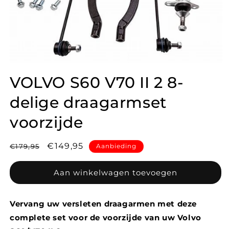
VOLVO S60 V70 II 2 8-
delige draagarmset
voorzijde
Normale
Aanbiedingsprijs
€149,95
€179,95
Aanbieding
prijs
Aan winkelwagen toevoegen
Vervang uw versleten draagarmen met deze
complete set voor de voorzijde van uw Volvo