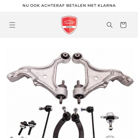
Meteen
NU OOK ACHTERAF BETALEN MET KLARNA
naar de
content
Winkelwage
 direct naar
roductinformatie