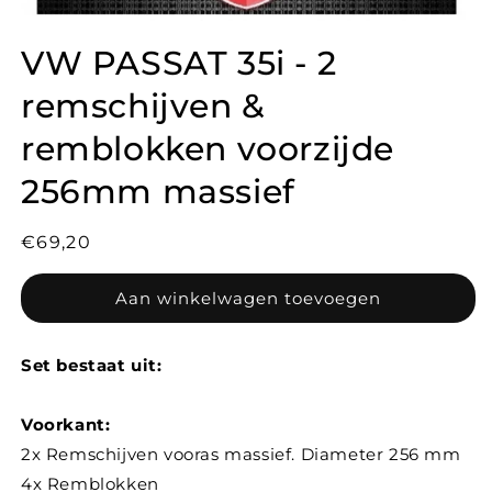
VW PASSAT 35i - 2
remschijven &
remblokken voorzijde
256mm massief
Normale
€69,20
prijs
Aan winkelwagen toevoegen
Set bestaat uit:
Voorkant:
2x Remschijven vooras massief. Diameter 256 mm
4x Remblokken