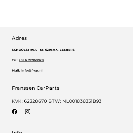
Adres
SCHOOLSTRAAT 55 6295AX, LEMIERS
Tel:
+31 6 22969929
Mail:
info@f-cp.nl
Franssen CarParts
KVK: 62328670 BTW: NL001838331B93
Facebook
Instagram
Info