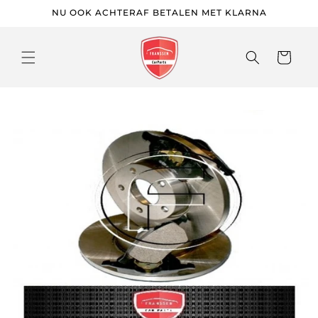
Meteen
NU OOK ACHTERAF BETALEN MET KLARNA
naar de
content
Winkelwage
 direct naar
roductinformatie