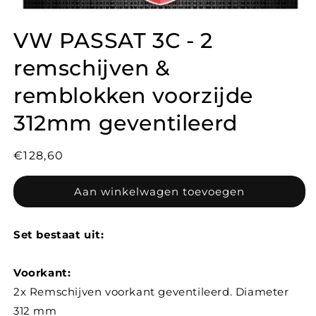
VW PASSAT 3C - 2
remschijven &
remblokken voorzijde
312mm geventileerd
Normale
€128,60
prijs
Aan winkelwagen toevoegen
Set bestaat uit:
Voorkant:
2x Remschijven voorkant geventileerd. Diameter
312 mm