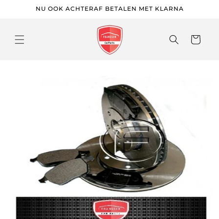
Meteen
NU OOK ACHTERAF BETALEN MET KLARNA
naar de
content
Winkelwage
 direct naar
roductinformatie