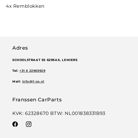
4x Remblokken
Adres
SCHOOLSTRAAT 55 6295AX, LEMIERS
Tel:
+31 6 22969929
Mail:
info@f-cp.nl
Franssen CarParts
KVK: 62328670 BTW: NL001838331B93
Facebook
Instagram